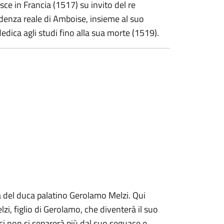
sce in Francia (1517) su invito del re
sidenza reale di Amboise, insieme al suo
dedica agli studi fino alla sua morte (1519).
lla del duca palatino Gerolamo Melzi. Qui
i, figlio di Gerolamo, che diventerà il suo
ci non si separerà più dal suo seguace e