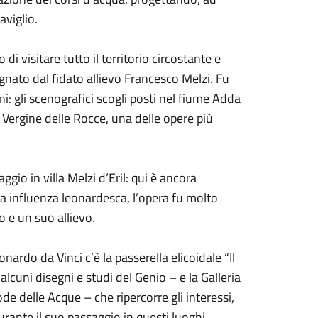
aviglio.
 visitare tutto il territorio circostante e
gnato dal fidato allievo Francesco Melzi. Fu
rni: gli scenografici scogli posti nel fiume Adda
 Vergine delle Rocce, una delle opere più
gio in villa Melzi d’Eril: qui è ancora
a influenza leonardesca, l’opera fu molto
o e un suo allievo.
ardo da Vinci c’è la passerella elicoidale “Il
 alcuni disegni e studi del Genio – e la Galleria
e delle Acque – che ripercorre gli interessi,
urante il suo passaggio in questi luoghi.