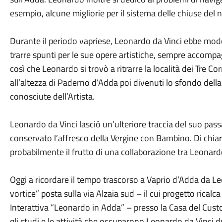
esempio, alcune migliorie per il sistema delle chiuse del n
Durante il periodo vapriese, Leonardo da Vinci ebbe modo di
trarre spunti per le sue opere artistiche, sempre accompa
così che Leonardo si trovò a ritrarre la località dei Tre Co
all’altezza di Paderno d’Adda poi divenuti lo sfondo della
conosciute dell’Artista.
Leonardo da Vinci lasciò un’ulteriore traccia del suo passag
conservato l’affresco della Vergine con Bambino. Di chiar
probabilmente il frutto di una collaborazione tra Leonard
Oggi a ricordare il tempo trascorso a Vaprio d’Adda da Leon
vortice” posta sulla via Alzaia sud – il cui progetto ricalca
Interattiva “Leonardo in Adda” – presso la Casa del Custod
gli studi e le attività che occuparono Leonardo da Vinci d