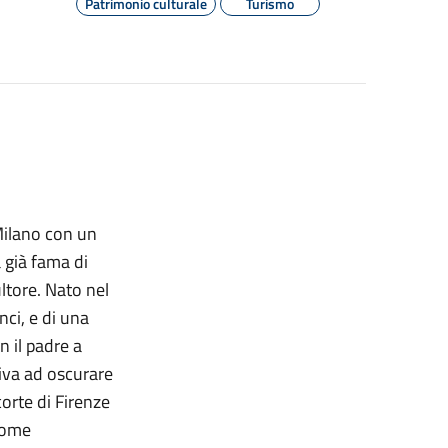
Patrimonio culturale
Turismo
Milano con un
 già fama di
ultore. Nato nel
nci, e di una
n il padre a
riva ad oscurare
corte di Firenze
 come