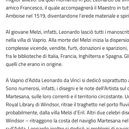
amico Francesco, il quale accompagnerà il Maestro in tutt
Amboise nel 1519, diventandone l’erede materiale e spiri
Al giovane Melzi, infatti, Leonardo lasciò tutti i manosc
nella villa di Vaprio. Alla morte del Melzi inizia la disper
complesse vicende, vendite, furti, donazioni e sparizioni,
fra le biblioteche di ltalia, Francia, Inghilterra e Spagna. 
quelli che erano in origine.
A Vaprio d’Adda Leonardo da Vinci si dedicò soprattutto a
Sono numerosi, infatti, i disegni e le note dell’Artista su
Martesana, sulle loro correnti e il territorio circostante. 
Royal Library di Windsor, ritrae il traghetto nel porto flu
probabilmente, dalla villa Melzi d’Eril. Altri due celebri di
Windsor – ritraggono la costa del naviglio Martesana nel
sull’Adda. Leonardo inoltre si dedicò ai problemi di navi