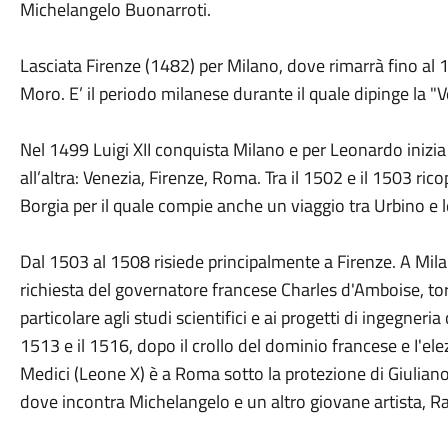
Michelangelo Buonarroti.
Lasciata Firenze (1482) per Milano, dove rimarrà fino al 14
Moro. E’ il periodo milanese durante il quale dipinge la "V
Nel 1499 Luigi XII conquista Milano e per Leonardo inizi
all’altra: Venezia, Firenze, Roma. Tra il 1502 e il 1503 ric
Borgia per il quale compie anche un viaggio tra Urbino e 
Dal 1503 al 1508 risiede principalmente a Firenze. A Mi
richiesta del governatore francese Charles d'Amboise, torn
particolare agli studi scientifici e ai progetti di ingegner
1513 e il 1516, dopo il crollo del dominio francese e I'el
Medici (Leone X) è a Roma sotto la protezione di Giuliano
dove incontra Michelangelo e un altro giovane artista, Ra