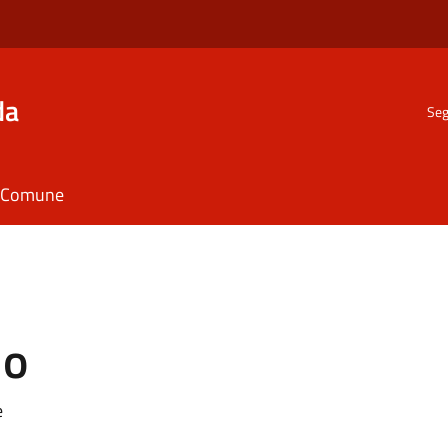
da
Seg
il Comune
io
e