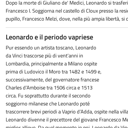
Dopo la morte di Giuliano de' Medici, Leonardo si trasferi
Francesco I. Soggiorna nel castello di Cloux presso la re
pupillo, Francesco Melzi, dove, nella più ampia libertà, si 
Leonardo e il periodo vapriese
Pur essendo un artista toscano, Leonardo
da Vinci trascorse più di vent’anni in
Lombardia, principalmente a Milano ospite
prima di Ludovico il Moro tra 1482 e 1499 e,
successivamente, del governatore francese
Charles d’Amboise tra 1506 circa e 1513
circa. Fu soprattutto durante il secondo
soggiorno milanese che Leonardo poté
trascorrere brevi periodi a Vaprio d’Adda, ospite nella vi
Leonardo divenne il precettore del giovane Francesco Melz
miglior allievo. Da quel momento in poi, Leonardo da Vin