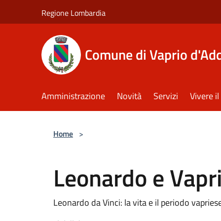
Salta al contenuto principale
Regione Lombardia
Comune di Vaprio d'Ad
Amministrazione
Novità
Servizi
Vivere 
Home
>
Leonardo e Vapr
Leonardo da Vinci: la vita e il periodo vapries