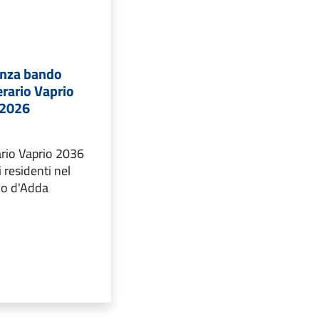
enza bando
rario Vaprio
.2026
ario Vaprio 2036
i residenti nel
io d'Adda