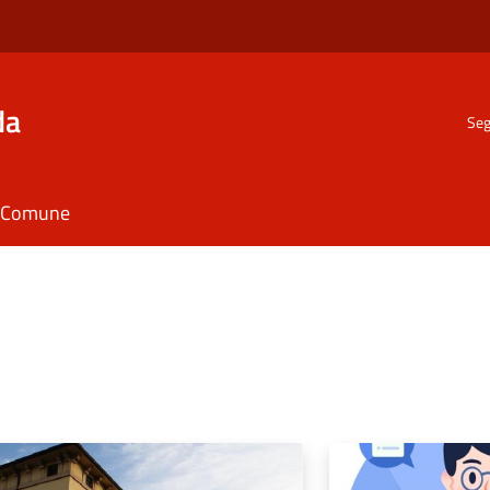
da
Seg
il Comune