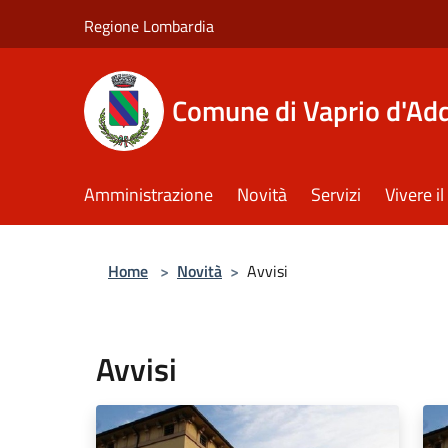
Salta al contenuto principale
Regione Lombardia
Comune di Vaprio d'Ad
Amministrazione
Novità
Servizi
Vivere 
Home
>
Novità
>
Avvisi
Avvisi