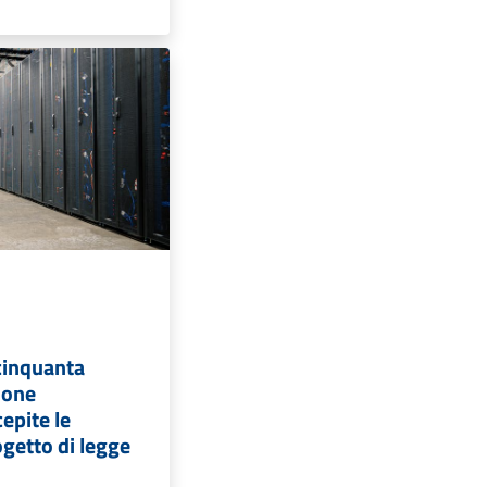
cinquanta
ione
epite le
rogetto di legge