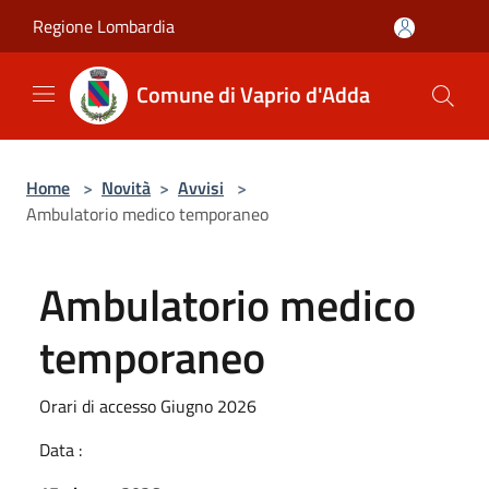
Salta al contenuto principale
Regione Lombardia
Comune di Vaprio d'Adda
Home
>
Novità
>
Avvisi
>
Ambulatorio medico temporaneo
Ambulatorio medico
temporaneo
Orari di accesso Giugno 2026
Data :