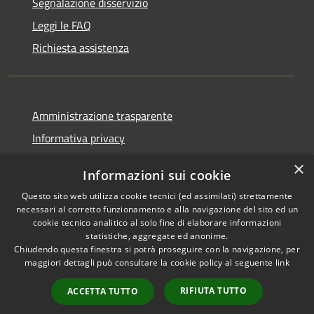
Segnalazione disservizio
Leggi le FAQ
Richiesta assistenza
Amministrazione trasparente
Informativa privacy
Note legali
×
Informazioni sui cookie
Dichiarazione di accessibilità
Questo sito web utilizza cookie tecnici (ed assimilati) strettamente
necessari al corretto funzionamento e alla navigazione del sito ed un
cookie tecnico analitico al solo fine di elaborare informazioni
statistiche, aggregate ed anonime.
Chiudendo questa finestra si potrà proseguire con la navigazione, per
RSS
Copyright © 2026 • Comune di
maggiori dettagli può consultare la cookie policy al seguente
link
Accessibilità
Vaprio d'Adda • Powered by
Privacy
Municipium
Accesso
•
RIFIUTA TUTTO
ACCETTA TUTTO
Cookie
redazione