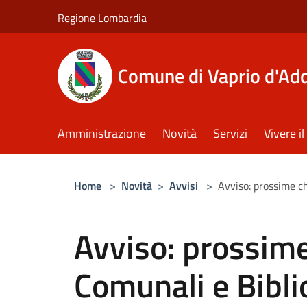
Salta al contenuto principale
Regione Lombardia
Comune di Vaprio d'Ad
Amministrazione
Novità
Servizi
Vivere 
Home
>
Novità
>
Avvisi
>
Avviso: prossime ch
Avviso: prossime
Comunali e Biblio