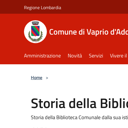
Salta al contenuto principale
Regione Lombardia
Comune di Vaprio d'Ad
Amministrazione
Novità
Servizi
Vivere 
Home
>
Storia della Bib
Storia della Biblioteca Comunale dalla sua is