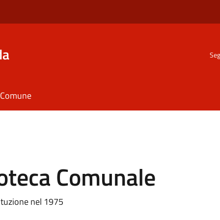
da
Seg
il Comune
lioteca Comunale
tituzione nel 1975