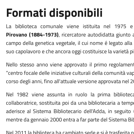
Formati disponibili
La biblioteca comunale viene istituita nel 1975 
Pirovano
(1884-1973)
, ricercatore autodidatta giunto 
campo della genetica vegetale, il cui nome é legato alla b
suo capolavoro e che ancora oggi costituisce la varietà pi
Nello stesso anno viene approvato il primo regolamento
“centro focale delle iniziative culturali della comunità va
corso degli anni, fino all'attuale versione approvata nel 
Nel 1982 viene assunta in ruolo la prima biblioteca
collaboratrice, sostituita poi da una bibliotecaria a tem
aderisce al Sistema Bibliotecario dell'Adda, in seguito
mentre da gennaio 2000 entra a far parte del Sistema Bib
Nel 2011 la biblioteca ha cambiato sede e si è trasferita n