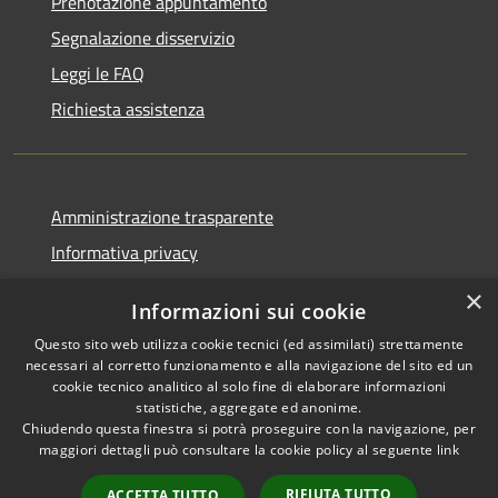
Prenotazione appuntamento
Segnalazione disservizio
Leggi le FAQ
Richiesta assistenza
Amministrazione trasparente
Informativa privacy
Note legali
×
Informazioni sui cookie
Dichiarazione di accessibilità
Questo sito web utilizza cookie tecnici (ed assimilati) strettamente
necessari al corretto funzionamento e alla navigazione del sito ed un
cookie tecnico analitico al solo fine di elaborare informazioni
statistiche, aggregate ed anonime.
Chiudendo questa finestra si potrà proseguire con la navigazione, per
RSS
Copyright © 2026 • Comune di
maggiori dettagli può consultare la cookie policy al seguente
link
Accessibilità
Vaprio d'Adda • Powered by
Privacy
Municipium
Accesso
•
RIFIUTA TUTTO
ACCETTA TUTTO