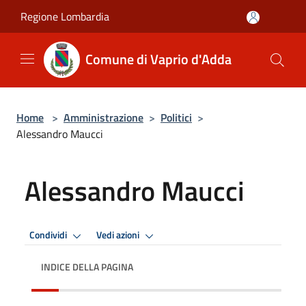
Salta al contenuto principale
Regione Lombardia
Comune di Vaprio d'Adda
Home
>
Amministrazione
>
Politici
>
Alessandro Maucci
Alessandro Maucci
Condividi
Vedi azioni
INDICE DELLA PAGINA