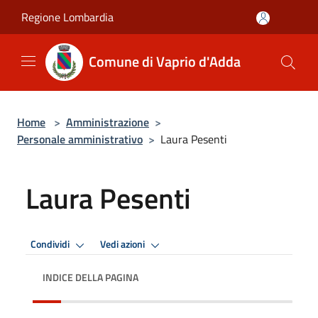
Salta al contenuto principale
Regione Lombardia
Comune di Vaprio d'Adda
Home
>
Amministrazione
>
Personale amministrativo
>
Laura Pesenti
Laura Pesenti
Condividi
Vedi azioni
INDICE DELLA PAGINA