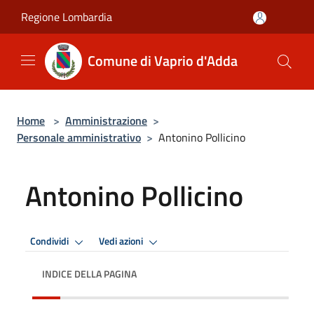
Salta al contenuto principale
Regione Lombardia
Comune di Vaprio d'Adda
Home
>
Amministrazione
>
Personale amministrativo
>
Antonino Pollicino
Antonino Pollicino
Condividi
Vedi azioni
INDICE DELLA PAGINA