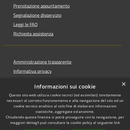
Prenotazione appuntamento
Segnalazione disservizio
Leggi le FAQ
Richiesta assistenza
Amministrazione trasparente
Informativa privacy
Note legali
×
Informazioni sui cookie
Dichiarazione di accessibilità
Questo sito web utilizza cookie tecnici (ed assimilati) strettamente
necessari al corretto funzionamento e alla navigazione del sito ed un
cookie tecnico analitico al solo fine di elaborare informazioni
statistiche, aggregate ed anonime.
Chiudendo questa finestra si potrà proseguire con la navigazione, per
RSS
Copyright © 2026 • Comune di
maggiori dettagli può consultare la cookie policy al seguente
link
Accessibilità
Vaprio d'Adda • Powered by