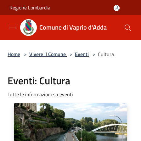
Salta al contenuto principale
Regione Lombardia
Comune di Vaprio d'Adda
Home
>
Vivere il Comune
>
Eventi
>
Cultura
Eventi: Cultura
Tutte le informazioni su eventi