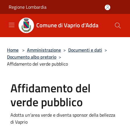
Salta al contenuto principale
Regione Lombardia
Comune di Vaprio d'Adda
Home
>
Amministrazione
>
Documenti e dati
>
Documento albo pretorio
>
Affidamento del verde pubblico
Affidamento del
verde pubblico
Adotta un'area verde e diventa sponsor della bellezza
di Vaprio