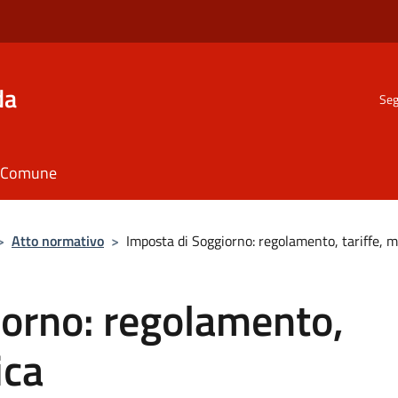
da
Seg
il Comune
>
Atto normativo
>
Imposta di Soggiorno: regolamento, tariffe, m
iorno: regolamento,
ica