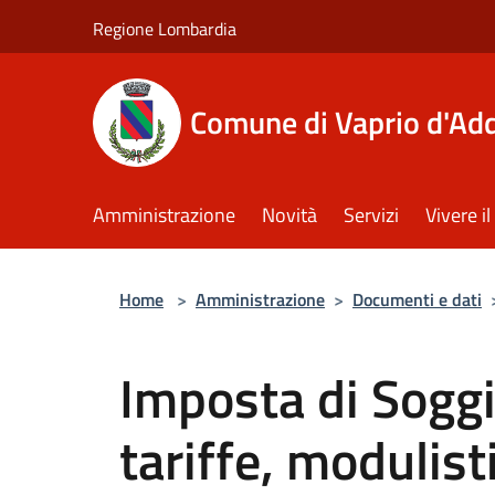
Salta al contenuto principale
Regione Lombardia
Comune di Vaprio d'Ad
Amministrazione
Novità
Servizi
Vivere 
Home
>
Amministrazione
>
Documenti e dati
Imposta di Sogg
tariffe, modulist