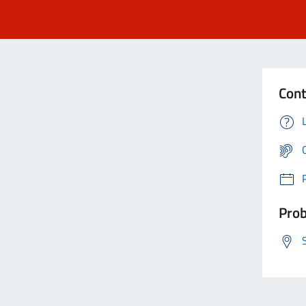
Cont
Prob