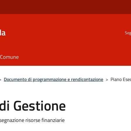
da
Seg
il Comune
>
Documento di programmazione e rendicontazione
>
Piano Esec
di Gestione
egnazione risorse finanziarie