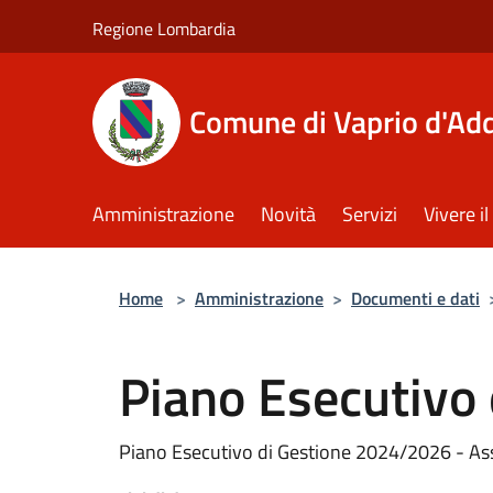
Salta al contenuto principale
Regione Lombardia
Comune di Vaprio d'Ad
Amministrazione
Novità
Servizi
Vivere 
Home
>
Amministrazione
>
Documenti e dati
Piano Esecutivo 
Piano Esecutivo di Gestione 2024/2026 - Ass