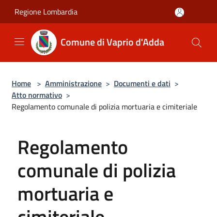
Salta al contenuto principale
Regione Lombardia
Comune di Vaprio d'Adda
Home
>
Amministrazione
>
Documenti e dati
>
Atto normativo
>
Regolamento comunale di polizia mortuaria e cimiteriale
Regolamento
comunale di polizia
mortuaria e
cimiteriale