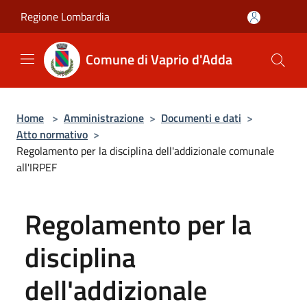
Salta al contenuto principale
Regione Lombardia
Comune di Vaprio d'Adda
Home
>
Amministrazione
>
Documenti e dati
>
Atto normativo
>
Regolamento per la disciplina dell'addizionale comunale
all'IRPEF
Regolamento per la
disciplina
dell'addizionale