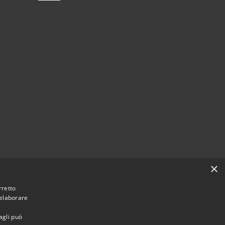
×
rretto
 elaborare
agli può