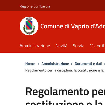
Salta al contenuto principale
Regione Lombardia
Comune di Vaprio d'Ad
Amministrazione
Novità
Servizi
Vivere 
Home
>
Amministrazione
>
Documenti e dati
Regolamento per la disciplina, la costituzione e la 
Regolamento per 
costituzione e la