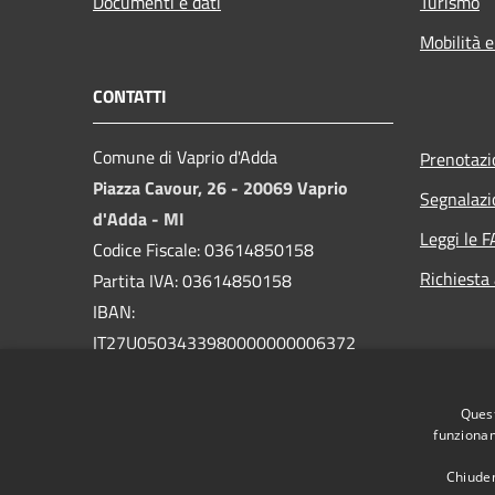
Documenti e dati
Turismo
Mobilità e
CONTATTI
Comune di Vaprio d'Adda
Prenotaz
Piazza Cavour, 26 - 20069 Vaprio
Segnalazi
d'Adda - MI
Leggi le 
Codice Fiscale: 03614850158
Richiesta
Partita IVA: 03614850158
IBAN:
IT27U0503433980000000006372
PEC:
comune.vapriodadda@legalmail.it
Quest
Centralino Unico: 029094004
funzionam
Chiuden