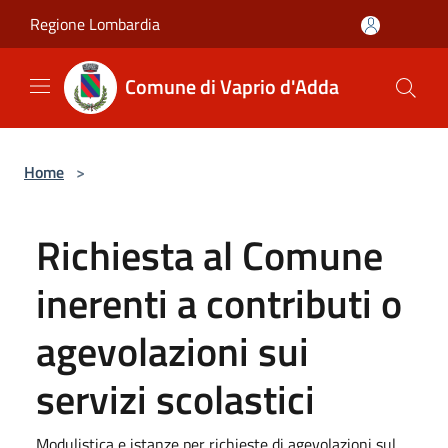
Salta al contenuto principale
Regione Lombardia
Comune di Vaprio d'Adda
Home
>
Richiesta al Comune
inerenti a contributi o
agevolazioni sui
servizi scolastici
Modulistica e istanze per richieste di agevolazioni sul