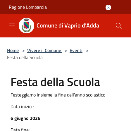
Salta al contenuto principale
Regione Lombardia
Comune di Vaprio d'Adda
Home
>
Vivere il Comune
>
Eventi
>
Festa della Scuola
Festa della Scuola
Festeggiamo insieme la fine dell'anno scolastico
Data inizio :
6 giugno 2026
Data fine: