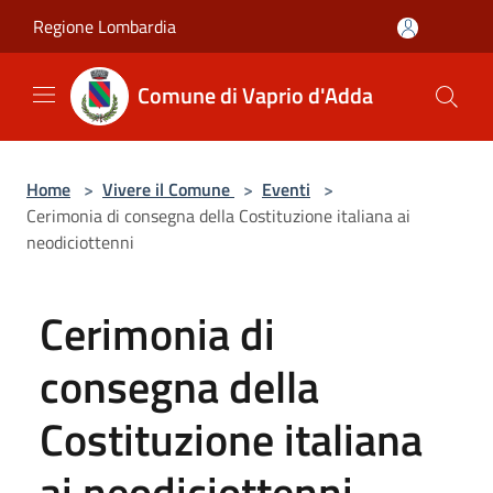
Salta al contenuto principale
Regione Lombardia
Comune di Vaprio d'Adda
Home
>
Vivere il Comune
>
Eventi
>
Cerimonia di consegna della Costituzione italiana ai
neodiciottenni
Cerimonia di
consegna della
Costituzione italiana
ai neodiciottenni