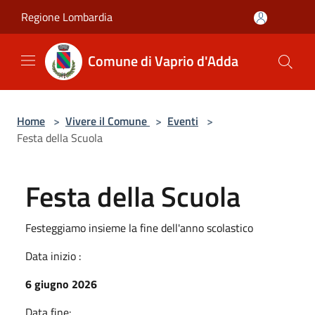
Salta al contenuto principale
Regione Lombardia
Comune di Vaprio d'Adda
Home
>
Vivere il Comune
>
Eventi
>
Festa della Scuola
Festa della Scuola
Festeggiamo insieme la fine dell'anno scolastico
Data inizio :
6 giugno 2026
Data fine: