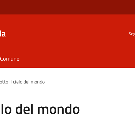
da
Seg
il Comune
otto il cielo del mondo
ielo del mondo