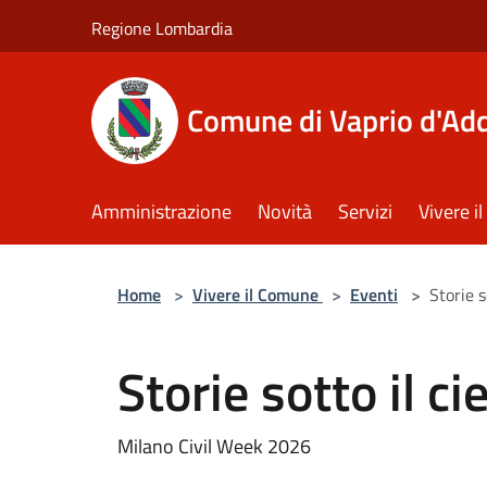
Salta al contenuto principale
Regione Lombardia
Comune di Vaprio d'Ad
Amministrazione
Novità
Servizi
Vivere 
Home
>
Vivere il Comune
>
Eventi
>
Storie s
Storie sotto il c
Milano Civil Week 2026