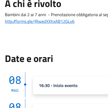
A chi è rivolto
Bambini dai 2 ai 7 anni - Prenotazione obbligatoria al seg
http://forms.gle/JRwedXXhxAB12GLy6
Date e orari
08
16:30 - Inizio evento
MAG
08