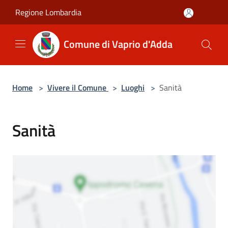
Salta al contenuto principale
Regione Lombardia
Comune di Vaprio d'Adda
Home
>
Vivere il Comune
>
Luoghi
>
Sanità
Sanità