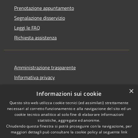
Prenotazione appuntamento
Segnalazione disservizio
Leggi le FAQ
Richiesta assistenza
Amministrazione trasparente
Informativa privacy
Note legali
×
Informazioni sui cookie
Dichiarazione di accessibilità
Questo sito web utilizza cookie tecnici (ed assimilati) strettamente
necessari al corretto funzionamento e alla navigazione del sito ed un
cookie tecnico analitico al solo fine di elaborare informazioni
statistiche, aggregate ed anonime.
Chiudendo questa finestra si potrà proseguire con la navigazione, per
RSS
Copyright © 2026 • Comune di
maggiori dettagli può consultare la cookie policy al seguente
link
Accessibilità
Vaprio d'Adda • Powered by