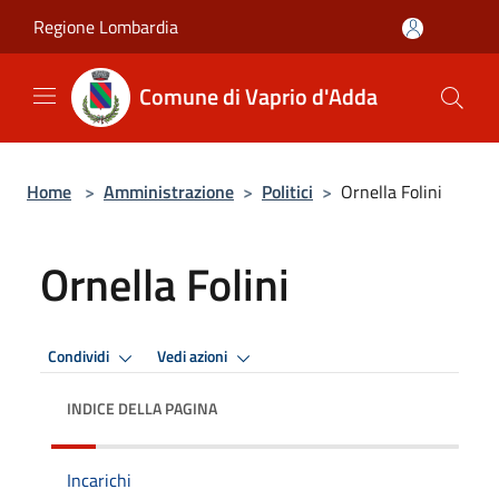
Salta al contenuto principale
Regione Lombardia
Comune di Vaprio d'Adda
Home
>
Amministrazione
>
Politici
>
Ornella Folini
Ornella Folini
Condividi
Vedi azioni
INDICE DELLA PAGINA
Incarichi