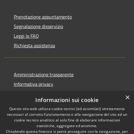
Prenotazione appuntamento
Segnalazione disservizio
Leggi le FAQ
Richiesta assistenza
Amministrazione trasparente
Informativa privacy
Note legali
×
Informazioni sui cookie
Dichiarazione di accessibilità
Questo sito web utilizza cookie tecnici (ed assimilati) strettamente
necessari al corretto funzionamento e alla navigazione del sito ed un
cookie tecnico analitico al solo fine di elaborare informazioni
statistiche, aggregate ed anonime.
Chiudendo questa finestra si potrà proseguire con la navigazione, per
RSS
Copyright © 2026 • Comune di