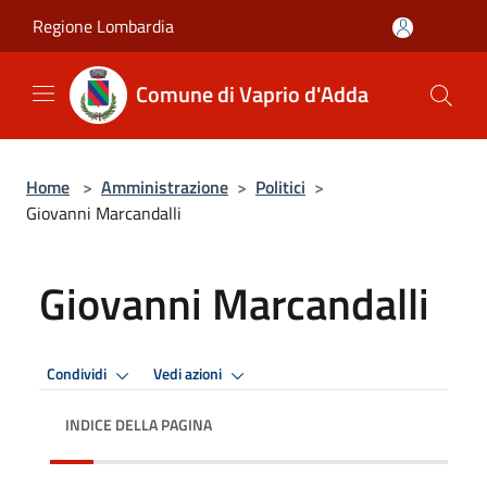
Salta al contenuto principale
Regione Lombardia
Comune di Vaprio d'Adda
Home
>
Amministrazione
>
Politici
>
Giovanni Marcandalli
Giovanni Marcandalli
Condividi
Vedi azioni
INDICE DELLA PAGINA