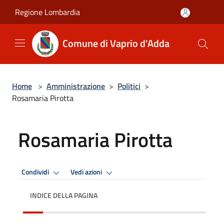
Salta al contenuto principale
Regione Lombardia
Comune di Vaprio d'Adda
Home
>
Amministrazione
>
Politici
>
Rosamaria Pirotta
Rosamaria Pirotta
Condividi
Vedi azioni
INDICE DELLA PAGINA