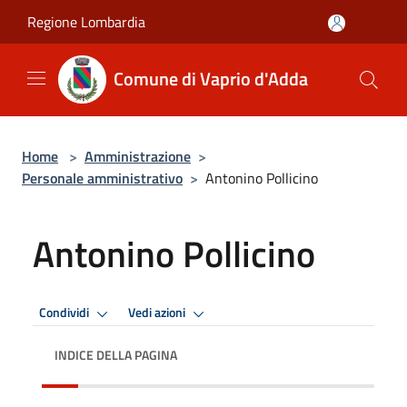
Salta al contenuto principale
Regione Lombardia
Comune di Vaprio d'Adda
Home
>
Amministrazione
>
Personale amministrativo
>
Antonino Pollicino
Antonino Pollicino
Condividi
Vedi azioni
INDICE DELLA PAGINA