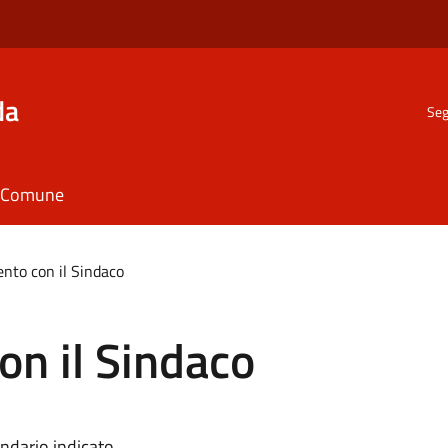
da
Seg
il Comune
to con il Sindaco
n il Sindaco
ndario indicato.