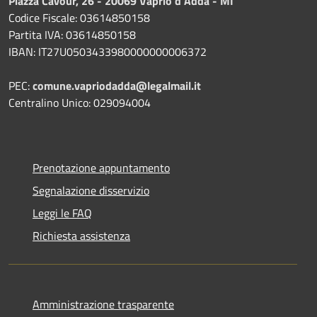
Piazza Cavour, 26 - 20069 Vaprio d'Adda - MI
Codice Fiscale: 03614850158
Partita IVA: 03614850158
IBAN: IT27U0503433980000000006372
PEC:
comune.vapriodadda@legalmail.it
Centralino Unico: 029094004
Prenotazione appuntamento
Segnalazione disservizio
Leggi le FAQ
Richiesta assistenza
Amministrazione trasparente