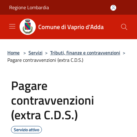
Salta al contenuto principale
Regione Lombardia
Comune di Vaprio d'Adda
Home
>
Servizi
>
Tributi, finanze e contravvenzioni
>
Pagare contravvenzioni (extra C.D.S.)
Pagare
contravvenzioni
(extra C.D.S.)
Servizio attivo