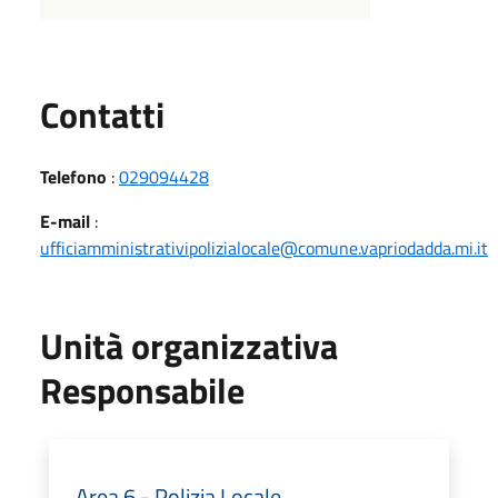
Utili
Contatti
Telefono
:
029094428
E-mail
:
ufficiamministrativipolizialocale@comune.vapriodadda.mi.it
Unità organizzativa
Responsabile
Area 6 - Polizia Locale