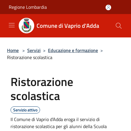
Salta al contenuto principale
Regione Lombardia
Comune di Vaprio d'Adda
Home
>
Servizi
>
Educazione e formazione
>
Ristorazione scolastica
Ristorazione
scolastica
Servizio attivo
Il Comune di Vaprio d’Adda eroga il servizio di
ristorazione scolastica per gli alunni della Scuola