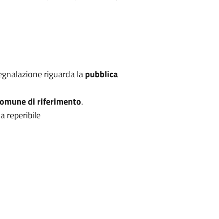
segnalazione riguarda la
pubblica
omune di riferimento
.
a reperibile