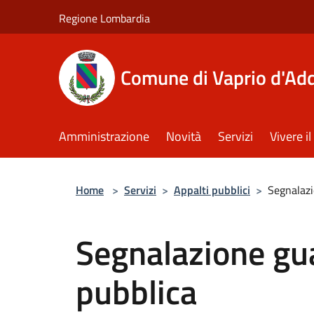
Salta al contenuto principale
Regione Lombardia
Comune di Vaprio d'Ad
Amministrazione
Novità
Servizi
Vivere 
Home
>
Servizi
>
Appalti pubblici
>
Segnalazi
Segnalazione gua
pubblica