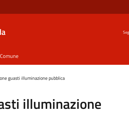
da
Seg
il Comune
one guasti illuminazione pubblica
sti illuminazione