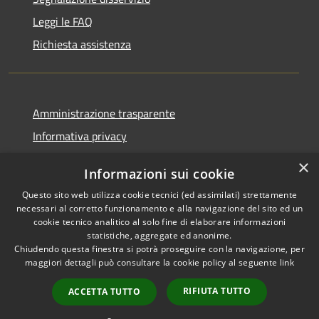
Leggi le FAQ
Richiesta assistenza
Amministrazione trasparente
Informativa privacy
Note legali
×
Informazioni sui cookie
Dichiarazione di accessibilità
Questo sito web utilizza cookie tecnici (ed assimilati) strettamente
necessari al corretto funzionamento e alla navigazione del sito ed un
cookie tecnico analitico al solo fine di elaborare informazioni
statistiche, aggregate ed anonime.
Chiudendo questa finestra si potrà proseguire con la navigazione, per
RSS
Copyright © 2026 • Comune di
maggiori dettagli può consultare la cookie policy al seguente
link
Accessibilità
Vaprio d'Adda • Powered by
Privacy
Municipium
Accesso
•
RIFIUTA TUTTO
ACCETTA TUTTO
Cookie
redazione