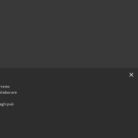
×
rretto
 elaborare
agli può
Municipium
Accesso
une di Vaprio d'Adda • Powered by
•
redazione