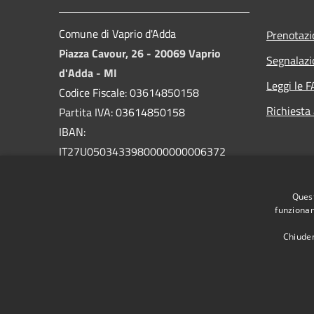
Comune di Vaprio d'Adda
Prenotaz
Piazza Cavour, 26 - 20069 Vaprio
Segnalazi
d'Adda - MI
Leggi le 
Codice Fiscale: 03614850158
Richiesta
Partita IVA: 03614850158
IBAN:
IT27U0503433980000000006372
PEC:
comune.vapriodadda@legalmail.it
Quest
Centralino Unico: 029094004
funzionam
Chiuden
RSS
Accessibilità
Privacy
Cookie
Mappa de