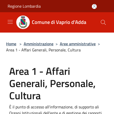
Salta al contenuto principale
Regione Lombardia
Comune di Vaprio d'Adda
Home
>
Amministrazione
>
Aree amministrative
>
Area 1 - Affari Generali, Personale, Cultura
Area 1 - Affari
Generali, Personale,
Cultura
È il punto di accesso all'informazione, di supporto ali
Organi Istituzionali dell'ente e di gestione dei rapporti