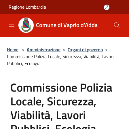
Salta al contenuto principale
Regione Lombardia
Comune di Vaprio d'Adda
Home
>
Amministrazione
>
Organi di governo
>
Commissione Polizia Locale, Sicurezza, Viabilità, Lavori
Pubblici, Ecologia
Commissione Polizia
Locale, Sicurezza,
Viabilità, Lavori
Pubblici, Ecologia