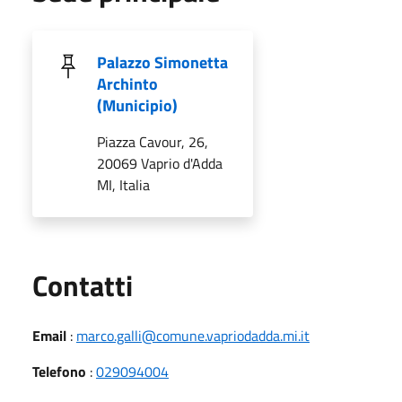
Palazzo Simonetta
Archinto
(Municipio)
Piazza Cavour, 26,
20069 Vaprio d'Adda
MI, Italia
Utili
Contatti
Email
:
marco.galli@comune.vapriodadda.mi.it
Telefono
:
029094004