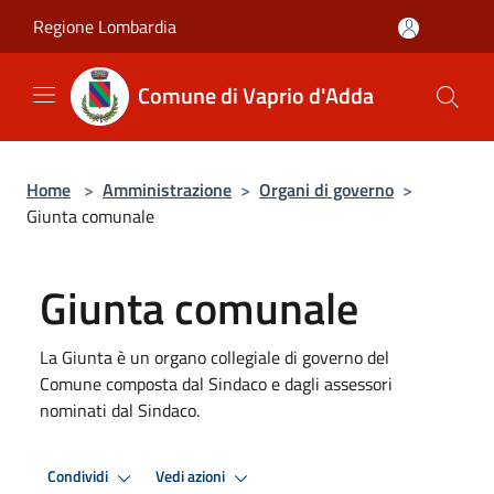
Salta al contenuto principale
Regione Lombardia
Comune di Vaprio d'Adda
Home
>
Amministrazione
>
Organi di governo
>
Giunta comunale
Giunta comunale
La Giunta è un organo collegiale di governo del
Comune composta dal Sindaco e dagli assessori
nominati dal Sindaco.
Condividi
Vedi azioni