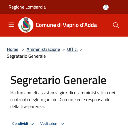
Salta al contenuto principale
Regione Lombardia
Comune di Vaprio d'Adda
Home
>
Amministrazione
>
Uffici
>
Segretario Generale
Segretario Generale
Ha funzioni di assistenza giuridico-amministrativa nei
confronti degli organi del Comune ed è responsabile
della trasparenza.
Condividi
Vedi azioni