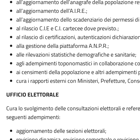
all’aggiornamento dell’anagrafe della popolazione re
all’aggiornamento dell’A.I.R.E.;
all’aggiornamento dello scadenziario dei permessi di
al rilascio C.I.E e C.I. cartecee dove previsto.;
al rilascio di certificazioni, autenticazioni dichiarazion
alla gestione della piattaforma A.N.P.R.;
alle rilevazioni statistiche demografiche e sanitarie;
agli adempimenti toponomastici in collaborazione con 
ai censimenti della popolazione e altri adempimenti pr
cura i rapporti esterni con Ministeri, Prefetture, Con
UFFICIO ELETTORALE
Cura lo svolgimento delle consultazioni elettorali e refer
seguenti adempimenti:
aggiornamento delle sezioni elettorali;
revisione dinamica, revisione semestrale e revisione st