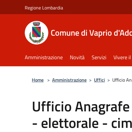
Salta al contenuto principale
Regione Lombardia
Comune di Vaprio d'Ad
Amministrazione
Novità
Servizi
Vivere 
Home
>
Amministrazione
>
Uffici
>
Ufficio An
Ufficio Anagrafe 
- elettorale - ci