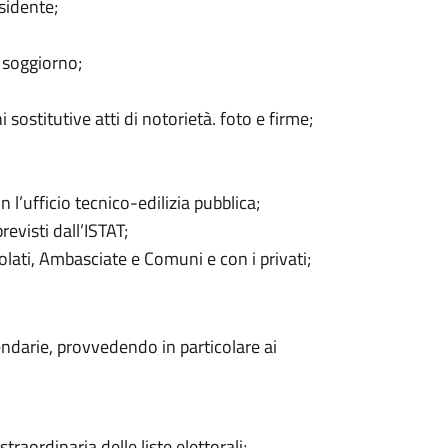
sidente;
 soggiorno;
i sostitutive atti di notorietà. foto e firme;
l’ufficio tecnico-edilizia pubblica;
evisti dall’ISTAT;
solati, Ambasciate e Comuni e con i privati;
endarie, provvedendo in particolare ai
raordinaria delle liste elettorali;