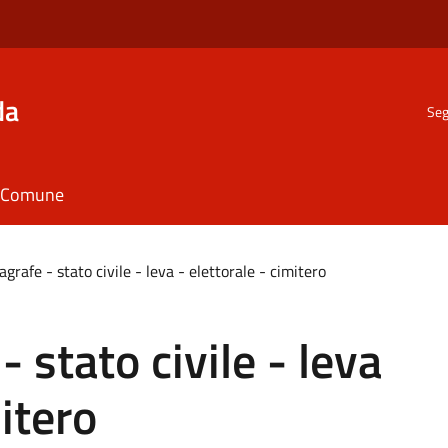
da
Seg
il Comune
agrafe - stato civile - leva - elettorale - cimitero
- stato civile - leva
mitero