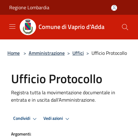
Salta al contenuto principale
Regione Lombardia
Comune di Vaprio d'Adda
Home
>
Amministrazione
>
Uffici
>
Ufficio Protocollo
Ufficio Protocollo
Registra tutta la movimentazione documentale in
entrata e in uscita dall’Amministrazione.
Condividi
Vedi azioni
Argomenti: