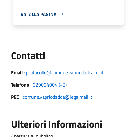
VAI ALLA PAGINA
Utili
Contatti
Email
:
protocollo@comune.vapriodadda.mi.it
Telefono
:
029094004 (+2)
PEC
:
comune.vapriodadda@legalmail.it
Ulteriori Informazioni
Apertura al pubblico: