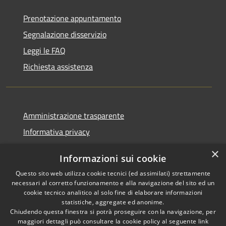
Prenotazione appuntamento
Segnalazione disservizio
Leggi le FAQ
Richiesta assistenza
Amministrazione trasparente
Informativa privacy
Note legali
×
Informazioni sui cookie
Dichiarazione di accessibilità
Questo sito web utilizza cookie tecnici (ed assimilati) strettamente
necessari al corretto funzionamento e alla navigazione del sito ed un
cookie tecnico analitico al solo fine di elaborare informazioni
statistiche, aggregate ed anonime.
Chiudendo questa finestra si potrà proseguire con la navigazione, per
RSS
Copyright © 2026 • Comune di
maggiori dettagli può consultare la cookie policy al seguente
link