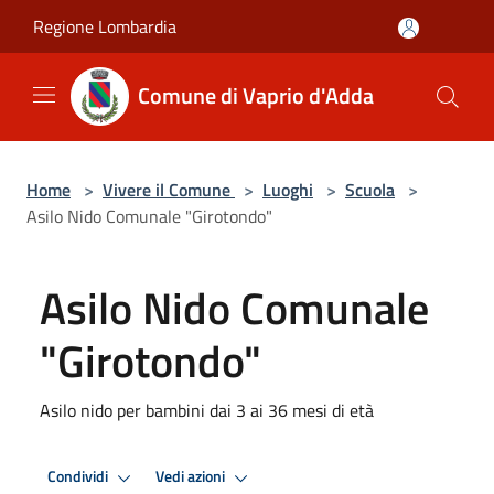
Salta al contenuto principale
Regione Lombardia
Comune di Vaprio d'Adda
Home
>
Vivere il Comune
>
Luoghi
>
Scuola
>
Asilo Nido Comunale "Girotondo"
Asilo Nido Comunale
"Girotondo"
Asilo nido per bambini dai 3 ai 36 mesi di età
Condividi
Vedi azioni