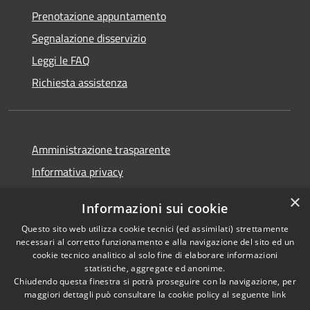
Prenotazione appuntamento
Segnalazione disservizio
Leggi le FAQ
Richiesta assistenza
Amministrazione trasparente
Informativa privacy
Note legali
×
Informazioni sui cookie
Dichiarazione di accessibilità
Questo sito web utilizza cookie tecnici (ed assimilati) strettamente
necessari al corretto funzionamento e alla navigazione del sito ed un
cookie tecnico analitico al solo fine di elaborare informazioni
statistiche, aggregate ed anonime.
Chiudendo questa finestra si potrà proseguire con la navigazione, per
RSS
Copyright © 2026 • Comune di
maggiori dettagli può consultare la cookie policy al seguente
link
Accessibilità
Vaprio d'Adda • Powered by