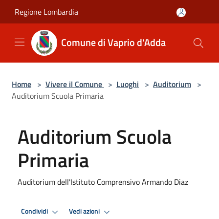
Salta al contenuto principale
Regione Lombardia
Comune di Vaprio d'Adda
Home
>
Vivere il Comune
>
Luoghi
>
Auditorium
>
Auditorium Scuola Primaria
Auditorium Scuola
Primaria
Auditorium dell'Istituto Comprensivo Armando Diaz
Condividi
Vedi azioni