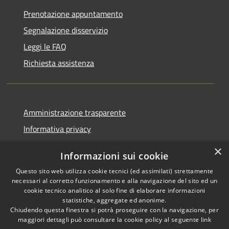
Prenotazione appuntamento
Segnalazione disservizio
Leggi le FAQ
Richiesta assistenza
Amministrazione trasparente
Informativa privacy
Note legali
×
Informazioni sui cookie
Dichiarazione di accessibilità
Questo sito web utilizza cookie tecnici (ed assimilati) strettamente
necessari al corretto funzionamento e alla navigazione del sito ed un
cookie tecnico analitico al solo fine di elaborare informazioni
statistiche, aggregate ed anonime.
Chiudendo questa finestra si potrà proseguire con la navigazione, per
RSS
Copyright © 2026 • Comune di
maggiori dettagli può consultare la cookie policy al seguente
link
Accessibilità
Vaprio d'Adda • Powered by