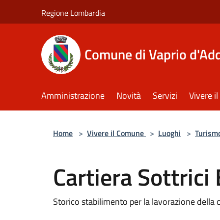
Salta al contenuto principale
Regione Lombardia
Comune di Vaprio d'Ad
Amministrazione
Novità
Servizi
Vivere 
Home
>
Vivere il Comune
>
Luoghi
>
Turism
Cartiera Sottrici
Storico stabilimento per la lavorazione della c