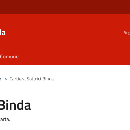
da
Seg
il Comune
o
>
Cartiera Sottrici Binda
 Binda
arta.