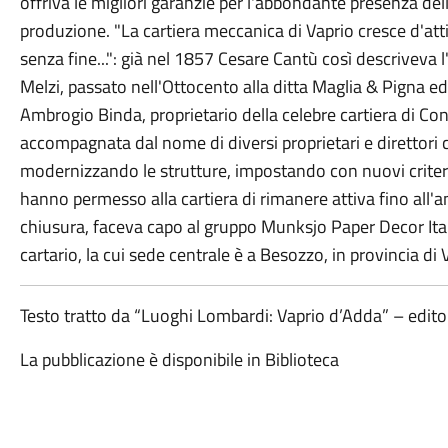
offriva le migliori garanzie per l'abbondante presenza del
produzione. "La cartiera meccanica di Vaprio cresce d'at
senza fine...": già nel 1857 Cesare Cantù così descriveva 
Melzi, passato nell'Ottocento alla ditta Maglia & Pigna e
Ambrogio Binda, proprietario della celebre cartiera di Con
accompagnata dal nome di diversi proprietari e direttori 
modernizzando le strutture, impostando con nuovi criteri l
hanno permesso alla cartiera di rimanere attiva fino all'
chiusura, faceva capo al gruppo Munksjo Paper Decor Italia
cartario, la cui sede centrale è a Besozzo, in provincia di 
Testo tratto da “Luoghi Lombardi: Vaprio d’Adda” – edit
La pubblicazione è disponibile in Biblioteca