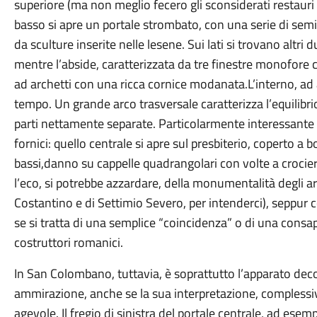
superiore (ma non meglio fecero gli sconsiderati restauri d
basso si apre un portale strombato, con una serie di sem
da sculture inserite nelle lesene. Sui lati si trovano altri 
mentre l’abside, caratterizzata da tre finestre monofore 
ad archetti con una ricca cornice modanata.L’interno, ad
tempo. Un grande arco trasversale caratterizza l’equilibri
parti nettamente separate. Particolarmente interessante è
fornici: quello centrale si apre sul presbiterio, coperto a bo
bassi,danno su cappelle quadrangolari con volte a crocier
l’eco, si potrebbe azzardare, della monumentalità degli ar
Costantino e di Settimio Severo, per intenderci), seppur 
se si tratta di una semplice “coincidenza” o di una consa
costruttori romanici.
In San Colombano, tuttavia, è soprattutto l’apparato deco
ammirazione, anche se la sua interpretazione, complessiva
agevole. Il fregio di sinistra del portale centrale, ad esem