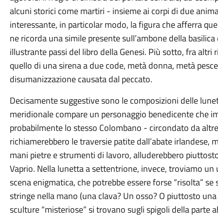
alcuni storici come martiri - insieme ai corpi di due anim
interessante, in particolar modo, la figura che afferra q
ne ricorda una simile presente sull’ambone della basilica
illustrante passi del libro della Genesi. Più sotto, fra altri
quello di una sirena a due code, metà donna, metà pesce,
disumanizzazione causata dal peccato.
Decisamente suggestive sono le composizioni delle lunette 
meridionale compare un personaggio benedicente che imp
probabilmente lo stesso Colombano - circondato da altre 
richiamerebbero le traversie patite dall’abate irlandese, 
mani pietre e strumenti di lavoro, alluderebbero piuttosto
Vaprio. Nella lunetta a settentrione, invece, troviamo u
scena enigmatica, che potrebbe essere forse “risolta” s
stringe nella mano (una clava? Un osso? O piuttosto una 
sculture “misteriose” si trovano sugli spigoli della parte a