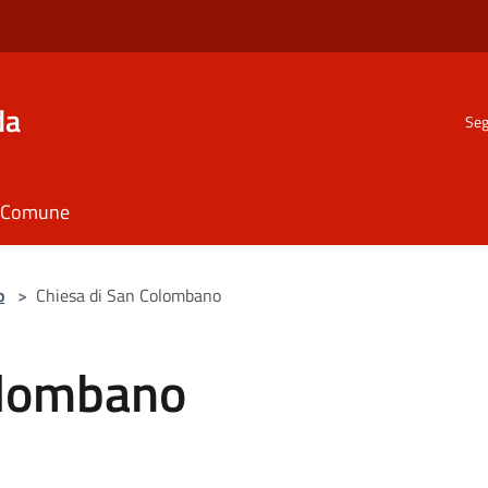
da
Seg
il Comune
o
>
Chiesa di San Colombano
olombano