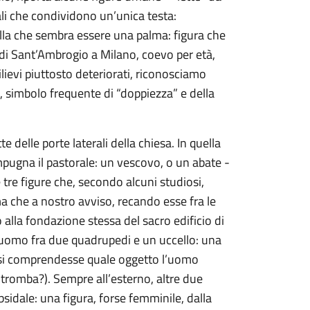
ali che condividono un’unica testa:
uella che sembra essere una palma: figura che
 di Sant’Ambrogio a Milano, coevo per età,
 rilievi piuttosto deteriorati, riconosciamo
 simbolo frequente di “doppiezza” e della
delle porte laterali della chiesa. In quella
ugna il pastorale: un vescovo, o un abate -
tre figure che, secondo alcuni studiosi,
ma che a nostro avviso, recando esse fra le
 alla fondazione stessa del sacro edificio di
n uomo fra due quadrupedi e un uccello: una
e si comprendesse quale oggetto l’uomo
tromba?). Sempre all’esterno, altre due
bsidale: una figura, forse femminile, dalla