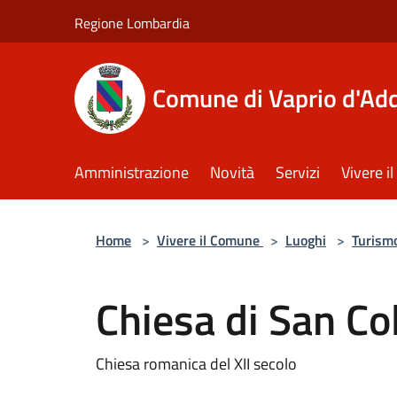
Salta al contenuto principale
Regione Lombardia
Comune di Vaprio d'Ad
Amministrazione
Novità
Servizi
Vivere 
Home
>
Vivere il Comune
>
Luoghi
>
Turism
Chiesa di San C
Chiesa romanica del XII secolo