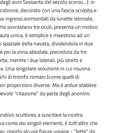
egli anni Sessanta del secolo scorso...): in
icolonne, decorato con una fascia scolpita e
due ingressi,sormontati da lunette istoriate,
che sovrastano tre oculi, presenta un motivo
 aula unica, è semplice e maestoso ad un
o spaziale della navata, dividendola in due
 poi la zona absidale, preceduta da tre
tte, mentre i due laterali, più stretti e
a. Una singolare soluzione in cui risuona
chi di trionfo romani (come quelli di
con proporzioni diverse. Ma è arduo stabilire
pevole “citazione” da parte degli anonimi
rativo scultoreo a suscitare la nostra
 come dei singoli elementi, è tutt’altro che
pio, riporta alcune figure umane - “lette” da