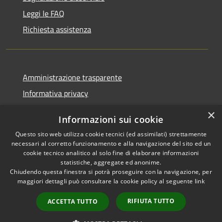
Leggi le FAQ
Richiesta assistenza
Amministrazione trasparente
Informativa privacy
Note legali
×
Informazioni sui cookie
Dichiarazione di accessibilità
Questo sito web utilizza cookie tecnici (ed assimilati) strettamente
necessari al corretto funzionamento e alla navigazione del sito ed un
cookie tecnico analitico al solo fine di elaborare informazioni
statistiche, aggregate ed anonime.
Chiudendo questa finestra si potrà proseguire con la navigazione, per
RSS
Copyright © 2026 • Comune di
maggiori dettagli può consultare la cookie policy al seguente
link
Accessibilità
Vaprio d'Adda • Powered by
Privacy
Municipium
Accesso
•
RIFIUTA TUTTO
ACCETTA TUTTO
Cookie
redazione