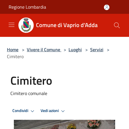
Salta al contenuto principale
Regione Lombardia
Comune di Vaprio d'Adda
Home
>
Vivere il Comune
>
Luoghi
>
Servizi
>
Cimitero
Cimitero
Cimitero comunale
Condividi
Vedi azioni