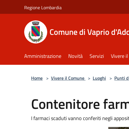
Salta al contenuto principale
Regione Lombardia
Comune di Vaprio d'Ad
Amministrazione
Novità
Servizi
Vivere 
Home
>
Vivere il Comune
>
Luoghi
>
Punti d
Contenitore farm
I farmaci scaduti vanno conferiti negli apposit