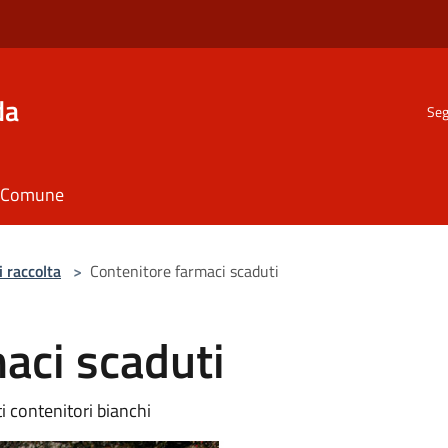
da
Seg
il Comune
i raccolta
>
Contenitore farmaci scaduti
aci scaduti
i contenitori bianchi