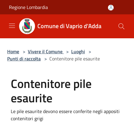
Salta al contenuto principale
Regione Lombardia
Comune di Vaprio d'Adda
Home
>
Vivere il Comune
>
Luoghi
>
Punti di raccolta
>
Contenitore pile esaurite
Contenitore pile
esaurite
Le pile esaurite devono essere conferite negli appositi
contenitori grigi