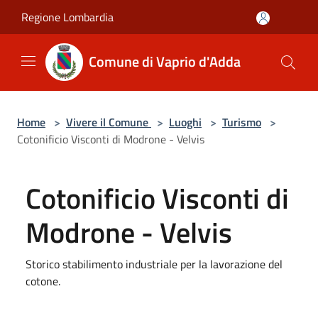
Salta al contenuto principale
Regione Lombardia
Comune di Vaprio d'Adda
Home
>
Vivere il Comune
>
Luoghi
>
Turismo
>
Cotonificio Visconti di Modrone - Velvis
Cotonificio Visconti di
Modrone - Velvis
Storico stabilimento industriale per la lavorazione del
cotone.