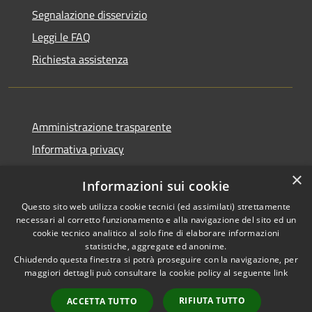
Segnalazione disservizio
Leggi le FAQ
Richiesta assistenza
Amministrazione trasparente
Informativa privacy
Note legali
×
Informazioni sui cookie
Dichiarazione di accessibilità
Questo sito web utilizza cookie tecnici (ed assimilati) strettamente
necessari al corretto funzionamento e alla navigazione del sito ed un
cookie tecnico analitico al solo fine di elaborare informazioni
statistiche, aggregate ed anonime.
Chiudendo questa finestra si potrà proseguire con la navigazione, per
RSS
Copyright © 2026 • Comune di
maggiori dettagli può consultare la cookie policy al seguente
link
Accessibilità
Vaprio d'Adda • Powered by
Privacy
Municipium
Accesso
•
RIFIUTA TUTTO
ACCETTA TUTTO