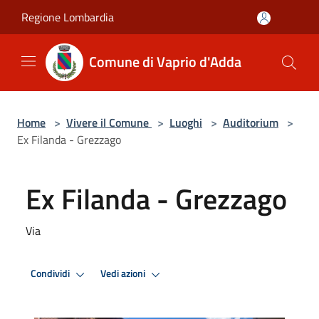
Salta al contenuto principale
Regione Lombardia
Comune di Vaprio d'Adda
Home
>
Vivere il Comune
>
Luoghi
>
Auditorium
>
Ex Filanda - Grezzago
Ex Filanda - Grezzago
Via
Condividi
Vedi azioni