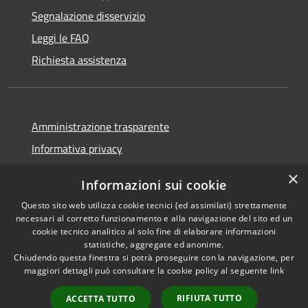
Segnalazione disservizio
Leggi le FAQ
Richiesta assistenza
Amministrazione trasparente
Informativa privacy
Note legali
×
Informazioni sui cookie
Dichiarazione di accessibilità
Questo sito web utilizza cookie tecnici (ed assimilati) strettamente
necessari al corretto funzionamento e alla navigazione del sito ed un
cookie tecnico analitico al solo fine di elaborare informazioni
statistiche, aggregate ed anonime.
Chiudendo questa finestra si potrà proseguire con la navigazione, per
RSS
Copyright © 2026 • Comune di
maggiori dettagli può consultare la cookie policy al seguente
link
Accessibilità
Vaprio d'Adda • Powered by
Privacy
Municipium
Accesso
•
RIFIUTA TUTTO
ACCETTA TUTTO