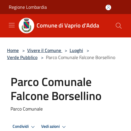
Salta al contenuto principale
Regione Lombardia
Comune di Vaprio d'Adda
Home
>
Vivere il Comune
>
Luoghi
>
Verde Pubblico
>
Parco Comunale Falcone Borsellino
Parco Comunale
Falcone Borsellino
Parco Comunale
Condividi
Vedi azioni